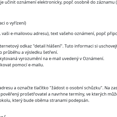
je učinit oznámení elektronicky, popř. osobně do záznamu 
ci o vyřízení)
 vaši e-mailovou adresu), text vašeho oznámení, popř. připo
ternetový odkaz "detail hlášení". Tuto informaci si uschovej
 o průběhu a výsledku šetření.
kytovaná vyrozumění na e-mail uvedený v Oznámení.
kovat pomocí e-mailu.
dresu a označte tlačítko "žádost o osobní schůzku". Na za
e pověřený prošetřovatel a navrhne termíny, ve kterých mů
kolu, který bude oběma stranami podepsán.