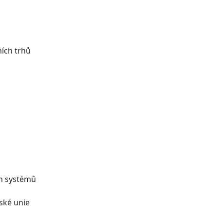
ních trhů
ch systémů
ské unie