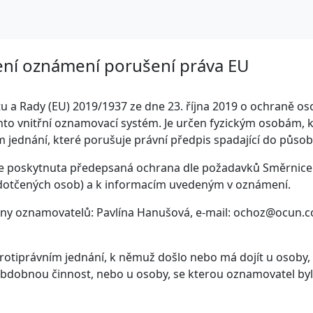
ení oznámení porušení práva EU
a Rady (EU) 2019/1937 ze dne 23. října 2019 o ochraně os
nto vnitřní oznamovací systém. Je určen fyzickým osobám, kt
 jednání, které porušuje právní předpis spadající do působ
e poskytnuta předepsaná ochrana dle požadavků Směrnice a
 dotčených osob) a k informacím uvedeným v oznámení.
any oznamovatelů: Pavlína Hanušová, e-mail: ochoz@ocun.
iprávním jednání, k němuž došlo nebo má dojít u osoby, 
bdobnou činnost, nebo u osoby, se kterou oznamovatel byl 