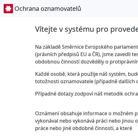
Ochrana oznamovatelů
Vítejte v systému pro proved
Na základě Směrnice Evropského parlamentu 
(právních předpisů EU a ČR), jsme zavedli te
obdobnou činností dozvěděly o protiprávním
Každé osobě, která použije náš systém, bud
totožnosti oznamovatele (případně dalších
Případné dotazy zodpoví náš metodik ochr
Oznámení obsahuje informace o možném prot
vykonával nebo vykonává práci nebo jinou o
práce nebo jiné obdobné činnosti, a které