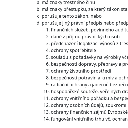
má znaky trestného činu
má znaky přestupku, za který zákon stano
porušuje tento zákon, nebo
porušuje jiný právní předpis nebo předp
finančních služeb, povinného auditu
daně z příjmu právnických osob
předcházení legalizaci výnosů z tre
ochrany spotřebitele
souladu s požadavky na výrobky vče
bezpečnosti dopravy, přepravy a 
ochrany životního prostředí
bezpečnosti potravin a krmiv a ochra
radiační ochrany a jaderné bezpečn
hospodářské soutěže, veřejných dr
ochrany vnitřního pořádku a bezpečn
ochrany osobních údajů, soukromí a
ochrany finančních zájmů Evropské
fungování vnitřního trhu vč. ochra