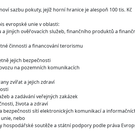
ví sazbu pokuty, jejíž horní hranice je alespoň 100 tis. Kč
is evropské unie v oblasti:
 a jiných ověřovacích služeb, finančního produktů a finanč
stné činnosti a financování terorismu
tně jejich bezpečnosti
provozu na pozemních komunikacích
ny zvířat a jejich zdraví
osti
ažeb a zadávání veřejných zakázek
osti, života a zdraví
 bezpečnosti sítí elektronických komunikací a informační
 unie, nebo
ny hospodářské soutěže a státní podpory podle práva Evrop